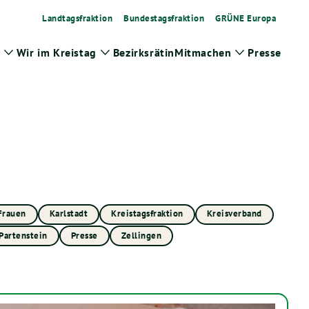
Landtagsfraktion
Bundestagsfraktion
GRÜNE Europa
Wir im Kreistag
Bezirksrätin
Mitmachen
Presse
Zeige
Zeige
Zeige
Untermenü
Untermenü
Untermenü
Frauen
Karlstadt
Kreistagsfraktion
Kreisverband
Partenstein
Presse
Zellingen