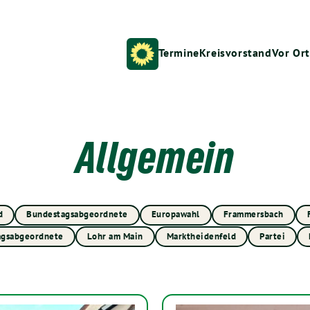
Termine
Kreisvorstand
Vor Ort
Allgemein
d
Bundestagsabgeordnete
Europawahl
Frammersbach
agsabgeordnete
Lohr am Main
Marktheidenfeld
Partei