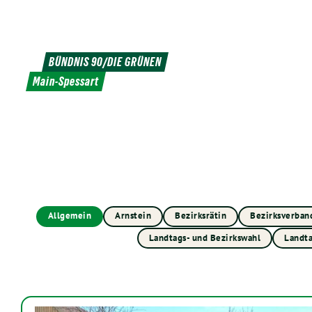
Weiter
zum
Inhalt
BÜNDNIS 90/DIE GRÜNEN
Main-Spessart
Allgemein
Arnstein
Bezirksrätin
Bezirksverban
Landtags- und Bezirkswahl
Landt