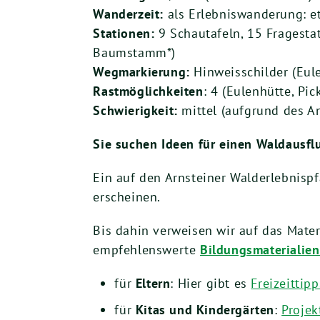
Wanderzeit:
als Erlebniswanderung: et
Stationen:
9 Schautafeln, 15 Fragesta
Baumstamm*)
Wegmarkierung:
Hinweisschilder (Eule
Rastmöglichkeiten
: 4 (Eulenhütte, Pic
Schwierigkeit:
mittel (aufgrund des A
Sie suchen Ideen für einen Waldausfl
Ein auf den Arnsteiner Walderlebnispf
erscheinen.
Bis dahin verweisen wir auf das Mate
empfehlenswerte
Bildungsmaterialie
für
Eltern
: Hier gibt es
Freizeittipp
für
Kitas und Kindergärten
:
Projek