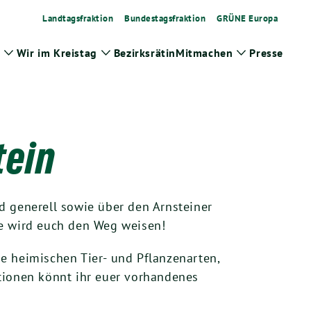
Landtagsfraktion
Bundestagsfraktion
GRÜNE Europa
Wir im Kreistag
Bezirksrätin
Mitmachen
Presse
Zeige
Zeige
Zeige
Untermenü
Untermenü
Untermenü
tein
d generell sowie über den Arnsteiner
ie wird euch den Weg weisen!
e heimischen Tier- und Pflanzenarten,
tionen könnt ihr euer vorhandenes