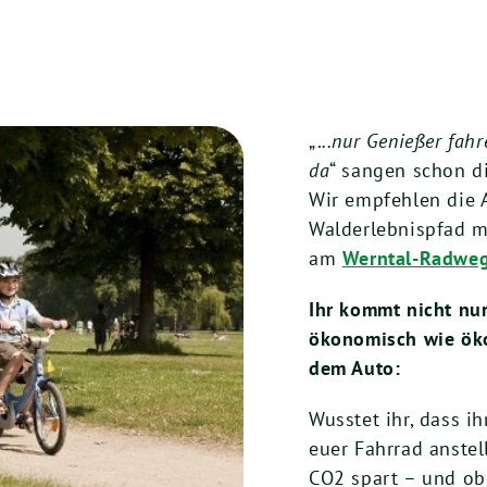
„.
..nur Genießer fah
da
“ sangen schon di
Wir empfehlen die 
Walderlebnispfad mi
am
Werntal-Radwe
Ihr kommt nicht nur
ökonomisch wie öko
dem Auto:
Wusstet ihr, dass ih
euer Fahrrad anstel
CO2 spart – und ob