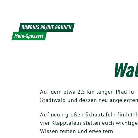
Weiter
zum
Inhalt
BÜNDNIS 90/DIE GRÜNEN
Main-Spessart
Wal
Auf dem etwa 2,5 km langen Pfad für 
Stadtwald und dessen neu angelegten 
Auf neun großen Schautafeln findet i
vier Klapptafeln stellen euch wichti
Wissen testen und erweitern.