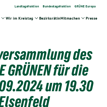
Landtagsfraktion
Bundestagsfraktion
GRÜNE Europa
Wir im Kreistag
Bezirksrätin
Mitmachen
Presse
Zeige
Zeige
Zeige
Untermenü
Untermenü
Untermenü
sversammlung des
E GRÜNEN für die
.09.2024 um 19.30
 Elsenfeld