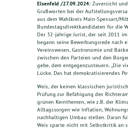
Elsenfeld /27.09.2024:
Zuversicht und
Grußworten bei der Aufstellungsvers
aus dem Wahlkreis Main-Spessart/Milt
Bundestagsdirektkandidaten für die 
Der 32-jährige Jurist, der seit 2011 i
begann seine Bewerbungsrede nach ei
Vereinswesen, Gastronomie und Bäcke
zwischen den Parteien und den Bürgern
gebe, dem entgegenzusteuern. „Die vie
Lücke. Das hat demokratisierendes Pot
Weis, der keinen klassischen juristisc
Prüfung zur Befähigung des Richteramt
grünen Kernthemen, wie z.B. der Klima
Alltagssorgen wie Inflation, Wohnung
nachhaltigen Umbau stellen. Daran fü
Weis sparte nicht mit Selbstkritik an