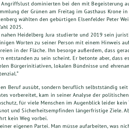
 Angriffslust dominierten bei den mit Begeisterun
ammlung der Grünen am Freitag im Gasthaus Krone in 
enberg wählten den gebürtigen Elsenfelder Peter We
Wahl 2025.
m nahen Heidelberg Jura studierte und 2019 sein jurist
nigen Worten zu seiner Person mit einem Hinweis au
reien in der Fläche. Ihn besorge außerdem, dass ger
 entstanden zu sein scheint. Er betonte aber, dass es
len Bürgerinitiativen, lokalen Bündnisse und ehrenamt
enzial.“
hen Beruf ausübt, sondern beruflich selbstständig seit
es vorbereitet, kam in seiner Analyse der politische
schutz, für viele Menschen im Augenblick leider kein 
snot und Sicherheitsempfinden längerfristige Ziele. 
hrt kein Weg vorbei.
 seiner eigenen Partei. Man müsse aufarbeiten, was ni