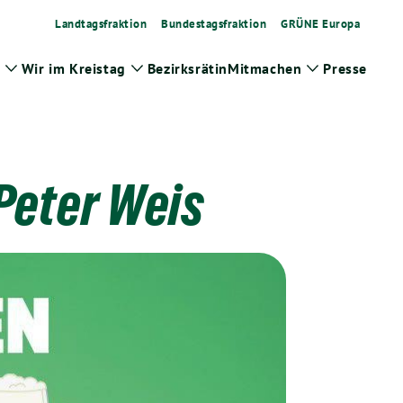
Landtagsfraktion
Bundestagsfraktion
GRÜNE Europa
Wir im Kreistag
Bezirksrätin
Mitmachen
Presse
Zeige
Zeige
Zeige
Untermenü
Untermenü
Untermenü
Peter Weis